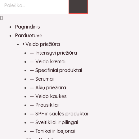
Pagrindinis
Parduotuvė
• Veido priežiūra
— Intensyvi priežiūra
— Veido kremai
— Specifiniai produktai
— Serumai
— Akių priežiūra
— Veido kaukės
— Prausikliai
— SPF ir saulės produktai
— Šveitikliai ir pilingai
— Tonikai ir losjonai