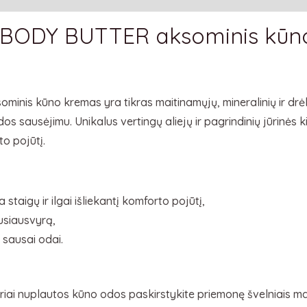
BODY BUTTER aksominis kūn
is kūno kremas yra tikras maitinamųjų, mineralinių ir dr
s sausėjimu. Unikalus vertingų aliejų ir pagrindinių jūrinės 
rto pojūtį.
 staigų ir ilgai išliekantį komforto pojūtį,
siausvyrą,
 sausai odai.
iai nuplautos kūno odos paskirstykite priemonę švelniais mas