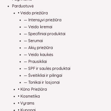
Parduotuvė
• Veido priežiūra
— Intensyvi priežiūra
— Veido kremai
— Specifiniai produktai
— Serumai
— Akių priežiūra
— Veido kaukės
— Prausikliai
— SPF ir saulės produktai
— Šveitikliai ir pilingai
— Tonikai ir losjonai
• Kūno Priežiūra
• Kosmetika
• Vyrams
• Kuponai