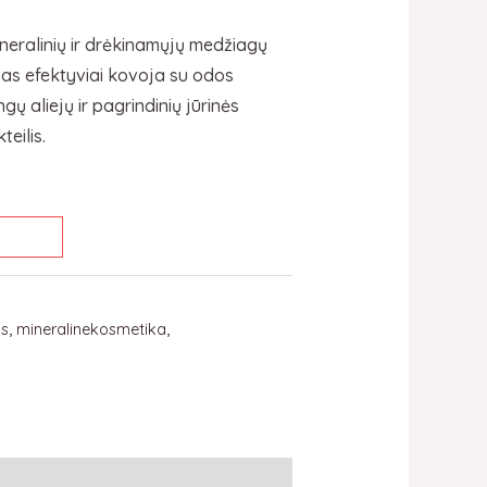
ineralinių ir drėkinamųjų medžiagų
mas efektyviai kovoja su odos
gų aliejų ir pagrindinių jūrinės
eilis.
as
,
mineralinekosmetika
,