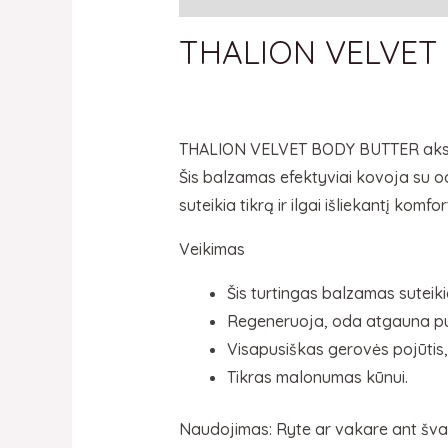
THALION VELVET 
THALION VELVET BODY BUTTER aksomin
Šis balzamas efektyviai kovoja su odo
suteikia
tikrą ir ilgai išliekantį komfo
Veikimas
Šis turtingas balzamas suteikia
Regeneruoja, oda atgauna pu
Visapusiškas gerovės pojūtis,
Tikras malonumas kūnui.
Naudojimas: Ryte ar vakare ant švar