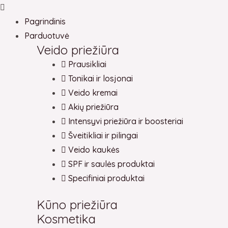
Pereiti
Main
Products
Products
Main
Products
prie
Menu
search
search
Menu
search
Pagrindinis
turinio
Parduotuvė
Veido priežiūra
Prausikliai
Tonikai ir losjonai
Veido kremai
Akių priežiūra
Intensyvi priežiūra ir boosteriai
Šveitikliai ir pilingai
Veido kaukės
SPF ir saulės produktai
Specifiniai produktai
Kūno priežiūra
Kosmetika