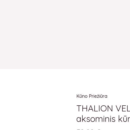
Kūno Priežiūra
produkto
kiekis:
THALION VE
THALION
aksominis kū
VELVET