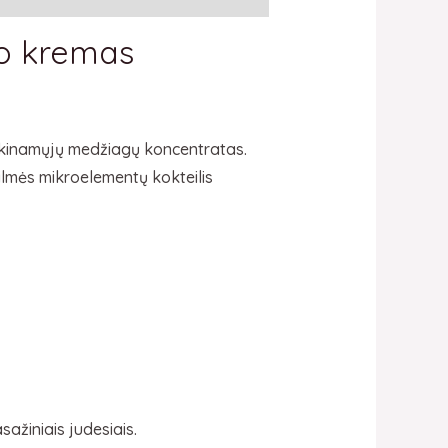
o kremas
ėkinamųjų medžiagų koncentratas.
kilmės mikroelementų kokteilis
ažiniais judesiais.