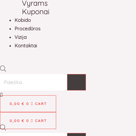
Vyrams
Kuponai
Kobido
Procedūros
Vizija
Kontaktai
0,00
€
0
CART
0,00
€
0
CART