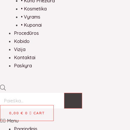
• Kūno Priežiūra
• Kosmetika
• Vyrams
• Kuponai
Procedūros
Kobido
Vizija
Kontaktai
Paskyra
0,00
€
0
CART
Menu
Pagrindinis