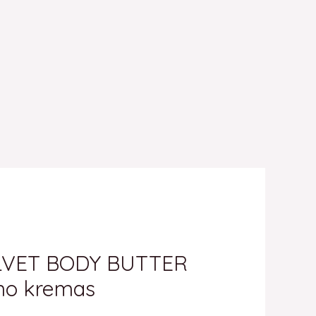
LVET BODY BUTTER
no kremas