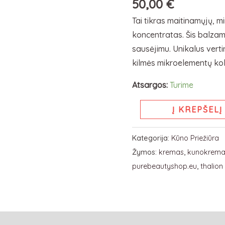
BODY
50,00
€
BUTTER
Tai tikras maitinamųjų, m
aksominis
koncentratas. Šis balza
kūno
sausėjimu. Unikalus vertin
kremas
kilmės mikroelementų kokt
Atsargos:
Turime
Į KREPŠELĮ
Kategorija:
Kūno Priežiūra
Žymos:
kremas
,
kunokrem
purebeautyshop.eu
,
thalion