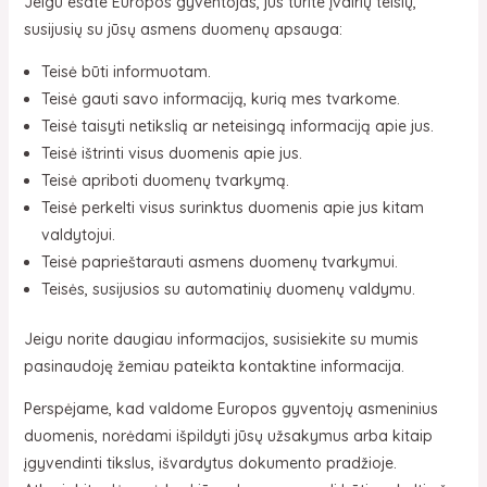
Jeigu esate Europos gyventojas, jūs turite įvairių teisių,
susijusių su jūsų asmens duomenų apsauga:
Teisė būti informuotam.
Teisė gauti savo informaciją, kurią mes tvarkome.
Teisė taisyti netikslią ar neteisingą informaciją apie jus.
Teisė ištrinti visus duomenis apie jus.
Teisė apriboti duomenų tvarkymą.
Teisė perkelti visus surinktus duomenis apie jus kitam
valdytojui.
Teisė paprieštarauti asmens duomenų tvarkymui.
Teisės, susijusios su automatinių duomenų valdymu.
Jeigu norite daugiau informacijos, susisiekite su mumis
pasinaudoję žemiau pateikta kontaktine informacija.
Perspėjame, kad valdome Europos gyventojų asmeninius
duomenis, norėdami išpildyti jūsų užsakymus arba kitaip
įgyvendinti tikslus, išvardytus dokumento pradžioje.