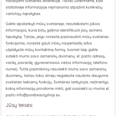
naudojami svetainės analitikoje. Tačiau užtikriname, kad
statistinėje informacijoje neįmanoma atpažinti konkrečių
vartotojų tapatybės.
Galite apsilankyti mūsų svetainėje, nesuteikdami jokios
informacijos, kuria būtų galima identifikuoti jūsų asmens
tapatybę. Tačiau, jeigu norėsite pasinaudoti mūsų svetainės
funkcijomis, norėsite gauti mūsų naujienlaiškį arba
užpildysite mūsų kontaktinę formą, tuomet taip galite
suteikti mums savo asmeninių duomenų: el. pašto adresą,
vardą, pavardę, gyvenamosios vietos informaciją, telefono
numerį. Turite pasirinkimą nesuteikti mums savo asmeninių
duomenų, tačiau tokiu atveju negalėsite naudotis dauguma
svetainės teikiamų funkcijų. Svetainės lankytojai, nežinantys,
kokią informaciją privalome rinkti, gali susisiekti su mumis el.
paštu info@purebeautyshop.eu.
Jūsų teisės: