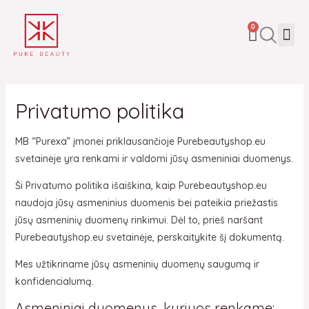
Pereiti
prie
CART
Me
0
turinio
Privatumo politika
MB “Purexa” įmonei priklausančioje Purebeautyshop.eu
svetainėje yra renkami ir valdomi jūsų asmeniniai duomenys.
Ši Privatumo politika išaiškina, kaip Purebeautyshop.eu
naudoja jūsų asmeninius duomenis bei pateikia priežastis
jūsų asmeninių duomenų rinkimui. Dėl to, prieš naršant
Purebeautyshop.eu svetainėje, perskaitykite šį dokumentą.
Mes užtikriname jūsų asmeninių duomenų saugumą ir
konfidencialumą.
Asmeniniai duomenys, kuriuos renkame: