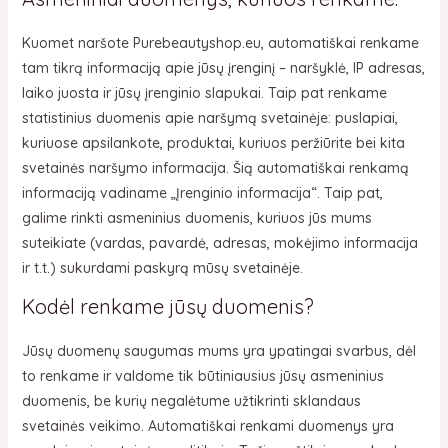
Kuomet naršote Purebeautyshop.eu, automatiškai renkame
tam tikrą informaciją apie jūsų įrenginį – naršyklė, IP adresas,
laiko juosta ir jūsų įrenginio slapukai. Taip pat renkame
statistinius duomenis apie naršymą svetainėje: puslapiai,
kuriuose apsilankote, produktai, kuriuos peržiūrite bei kita
svetainės naršymo informacija. Šią automatiškai renkamą
informaciją vadiname „Įrenginio informacija“. Taip pat,
galime rinkti asmeninius duomenis, kuriuos jūs mums
suteikiate (vardas, pavardė, adresas, mokėjimo informacija
ir t.t.) sukurdami paskyrą mūsų svetainėje.
Kodėl renkame jūsų duomenis?
Jūsų duomenų saugumas mums yra ypatingai svarbus, dėl
to renkame ir valdome tik būtiniausius jūsų asmeninius
duomenis, be kurių negalėtume užtikrinti sklandaus
svetainės veikimo. Automatiškai renkami duomenys yra