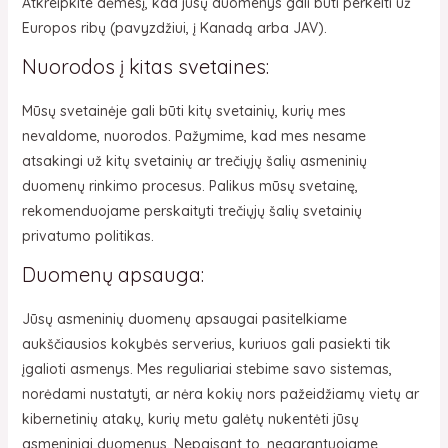
Atkreipkite dėmesį, kad jūsų duomenys gali būti perkelti už
Europos ribų (pavyzdžiui, į Kanadą arba JAV).
Nuorodos į kitas svetaines:
Mūsų svetainėje gali būti kitų svetainių, kurių mes
nevaldome, nuorodos. Pažymime, kad mes nesame
atsakingi už kitų svetainių ar trečiųjų šalių asmeninių
duomenų rinkimo procesus. Palikus mūsų svetainę,
rekomenduojame perskaityti trečiųjų šalių svetainių
privatumo politikas.
Duomenų apsauga:
Jūsų asmeninių duomenų apsaugai pasitelkiame
aukščiausios kokybės serverius, kuriuos gali pasiekti tik
įgalioti asmenys. Mes reguliariai stebime savo sistemas,
norėdami nustatyti, ar nėra kokių nors pažeidžiamų vietų ar
kibernetinių atakų, kurių metu galėtų nukentėti jūsų
asmeniniai duomenys. Nepaisant to, negarantuojame