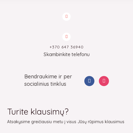
+370 647 36940
Skambinkite telefonu
Bendraukime ir per
F
I
a
n
socialinius tinklus
c
s
e
t
b
a
o
g
o
r
Turite klausimų?
k
a
m
Atsakysime greičiausiu metu į visus Jūsų rūpimus klausimus