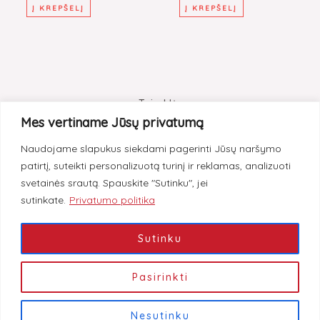
Į KREPŠELĮ
Į KREPŠELĮ
Taisyklės
Mes vertiname Jūsų privatumą
Pristatymas
Naudojame slapukus siekdami pagerinti Jūsų naršymo
Grąžinimas
patirtį, suteikti personalizuotą turinį ir reklamas, analizuoti
Privatumas
svetainės srautą. Spauskite "Sutinku", jei
sutinkate.
Privatumo politika
Instagram
Facebook
Sutinku
Pasirinkti
© 2026 Pure Beauty Shop.
Nesutinku