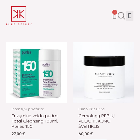
Pereiti
prie
CART
Me
0
turinio
Intensyvi priežiūra
Kūno Priežiūra
Enzyminė veido pudra
Gemology PERLŲ
Total Cleansing 100ml,
VEIDO IR KŪNO
Purles 150
ŠVEITIKLIS
27,00
€
60,00
€