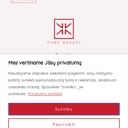
Taisyklės
Mes vertiname Jūsų privatumą
Pristatymas
Naudojame slapukus siekdami pagerinti Jūsų naršymo
Grąžinimas
patirtį, suteikti personalizuotą turinį ir reklamas, analizuoti
Privatumas
svetainės srautą. Spauskite "Sutinku", jei
sutinkate.
Privatumo politika
Instagram
Facebook
Sutinku
Pasirinkti
© 2026 Pure Beauty Shop.