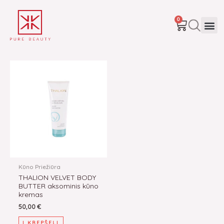
Pereiti
prie
CART
Me
0
turinio
Kūno Priežiūra
THALION VELVET BODY
BUTTER aksominis kūno
kremas
50,00
€
Į KREPŠELĮ