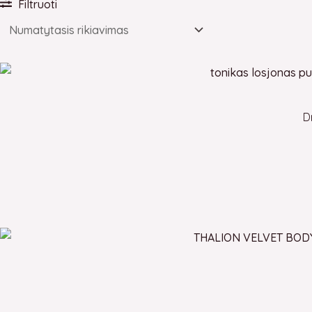
Filtruoti
D