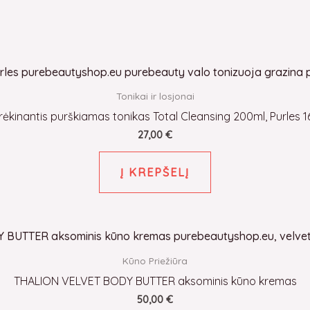
Tonikai ir losjonai
rėkinantis purškiamas tonikas Total Cleansing 200ml, Purles 1
27,00
€
Į KREPŠELĮ
Kūno Priežiūra
THALION VELVET BODY BUTTER aksominis kūno kremas
50,00
€