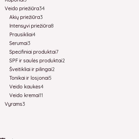
Veido priežiūra
34
Akių priežiūra
3
Intensyvi priežiūra
8
Prausikliai
4
Serumai
3
Specifiniai produktai
7
SPF ir saulės produktai
2
Šveitikliai ir pilingai
2
Tonikai ir losjonai
5
Veido kaukės
4
Veido kremai
11
Vyrams
3