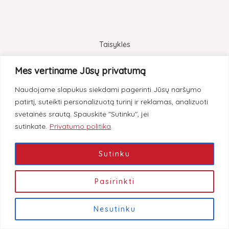
Taisyklės
Pristatymas
Mes vertiname Jūsų privatumą
Grąžinimas
Naudojame slapukus siekdami pagerinti Jūsų naršymo
Privatumas
patirtį, suteikti personalizuotą turinį ir reklamas, analizuoti
svetainės srautą. Spauskite "Sutinku", jei
Instagram
Facebook
sutinkate.
Privatumo politika
Sutinku
© 2026 Pure Beauty Shop.
Pasirinkti
Nesutinku
Filtruoti