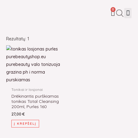
Pereiti
CART
Me
0
prie
turinio
Rezultatų: 1
Tonikai ir losjonai
Drėkinantis purškiamas
tonikas Total Cleansing
200ml, Purles 160
27,00
€
Į KREPŠELĮ