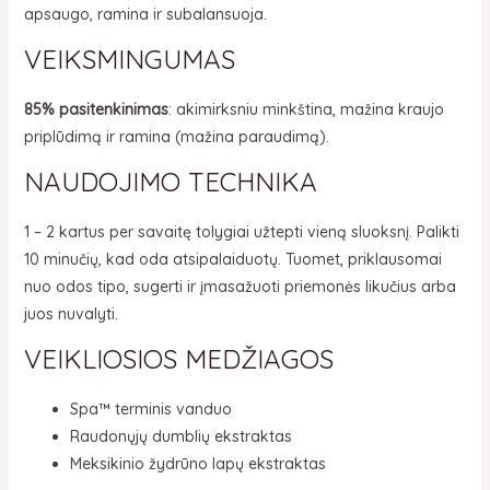
apsaugo, ramina ir subalansuoja.
VEIKSMINGUMAS
85% pasitenkinimas
: akimirksniu minkština, mažina kraujo
priplūdimą ir ramina (mažina paraudimą).
NAUDOJIMO TECHNIKA
1 – 2 kartus per savaitę tolygiai užtepti vieną sluoksnį. Palikti
10 minučių, kad oda atsipalaiduotų. Tuomet, priklausomai
nuo odos tipo, sugerti ir įmasažuoti priemonės likučius arba
juos nuvalyti.
VEIKLIOSIOS MEDŽIAGOS
Spa™ terminis vanduo
Raudonųjų dumblių ekstraktas
Meksikinio žydrūno lapų ekstraktas