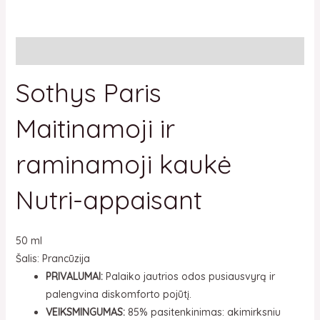
Aprašymas
Sothys Paris
Maitinamoji ir
raminamoji kaukė
Nutri-appaisant
50 ml
Šalis: Prancūzija
PRIVALUMAI:
Palaiko jautrios odos pusiausvyrą ir
palengvina diskomforto pojūtį.
VEIKSMINGUMAS:
85% pasitenkinimas: akimirksniu