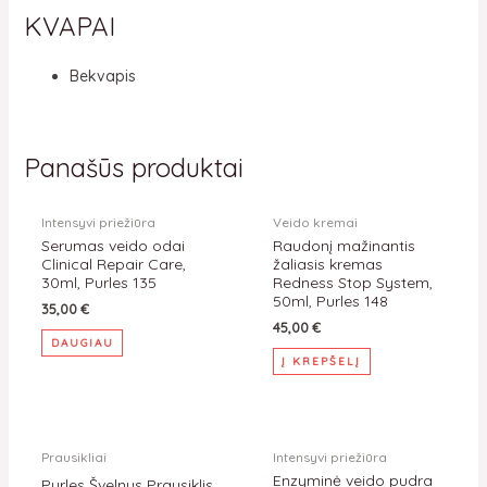
KVAPAI
Bekvapis
Panašūs produktai
IŠPARDUOTA
Intensyvi priežiūra
Veido kremai
Serumas veido odai
Raudonį mažinantis
Clinical Repair Care,
žaliasis kremas
30ml, Purles 135
Redness Stop System,
50ml, Purles 148
35,00
€
45,00
€
DAUGIAU
Į KREPŠELĮ
Prausikliai
Intensyvi priežiūra
Enzyminė veido pudra
Purles Švelnus Prausiklis