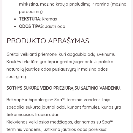
minkština, mažina kraujo priplūdimą ir ramina (mažina
paraudimą).
TEKSTŪRA:
Kremas
ODOS TIPAS:
Jautri oda
PRODUKTO APRAŠYMAS
Greitai veikianti priemonė, kuri apgaubia odą švelnumu.
Kaukės tekstūra yra tirpi ir greitai įsigerianti. Ji palaiko
natūralią jautrios odos pusiausvyrą ir malšina odos
sudirgimą.
SOTHYS SUKŪRĖ VEIDO PRIEŽIŪRĄ SU ŠALTINIO VANDENIU.
Bekvapė ir hipoalerginė Spa™ terminio vandens linija
specialiai sukurta jautriai odai, kuriant formules, kurios yra
tinkamiausios trapiai odai.
Kiekvienos veikliosios medžiagos, derinamos su Spa™
terminiu vandeniu, užtikrina jautrios odos poreikius: