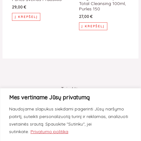
Total Cleansing 100ml,
29,00
€
Purles 150
27,00
€
Į KREPŠELĮ
Į KREPŠELĮ
Taisyklės
Mes vertiname Jūsų privatumą
Pristatymas
Naudojame slapukus siekdami pagerinti Jūsų naršymo
Grąžinimas
patirtį, suteikti personalizuotą turinį ir reklamas, analizuoti
Privatumas
svetainės srautą. Spauskite "Sutinku", jei
sutinkate.
Privatumo politika
Instagram
Facebook