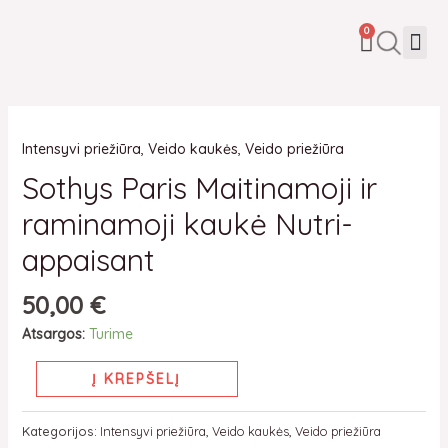
Pereiti
CART
Me
0
prie
turinio
produkto
Intensyvi priežiūra
,
Veido kaukės
,
Veido priežiūra
kiekis:
Sothys
Sothys Paris Maitinamoji ir
Paris
raminamoji kaukė Nutri-
Maitinamoji
ir
appaisant
raminamoji
50,00
€
kaukė
Nutri-
Atsargos:
Turime
appaisant
Į KREPŠELĮ
Kategorijos:
Intensyvi priežiūra
,
Veido kaukės
,
Veido priežiūra