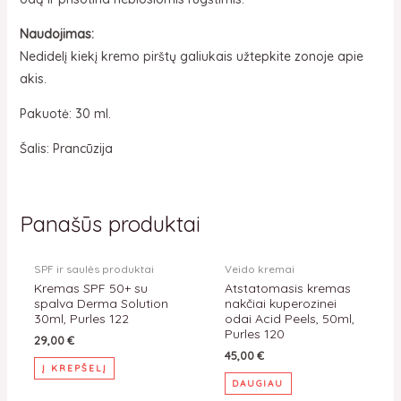
Naudojimas:
Nedidelį kiekį kremo pirštų galiukais užtepkite zonoje apie
akis.
Pakuotė: 30 ml.
Šalis: Prancūzija
Panašūs produktai
IŠPARDUOTA
SPF ir saulės produktai
Veido kremai
Kremas SPF 50+ su
Atstatomasis kremas
spalva Derma Solution
nakčiai kuperozinei
30ml, Purles 122
odai Acid Peels, 50ml,
Purles 120
29,00
€
45,00
€
Į KREPŠELĮ
DAUGIAU