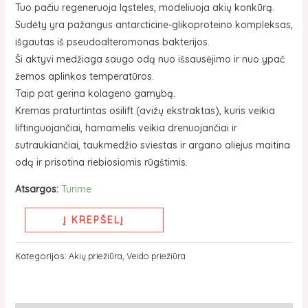
Tuo pačiu regeneruoja ląsteles, modeliuoja akių konkūrą.
Sudėty yra pažangus antarcticine-glikoproteino kompleksas,
išgautas iš pseudoalteromonas bakterijos.
Ši aktyvi medžiaga saugo odą nuo išsausėjimo ir nuo ypač
žemos aplinkos temperatūros.
Taip pat gerina kolageno gamybą.
Kremas praturtintas osilift (avižų ekstraktas), kuris veikia
liftinguojančiai, hamamelis veikia drenuojančiai ir
sutraukiančiai, taukmedžio sviestas ir argano aliejus maitina
odą ir prisotina riebiosiomis rūgštimis.
Atsargos:
Turime
Į KREPŠELĮ
Kategorijos:
Akių priežiūra
,
Veido priežiūra