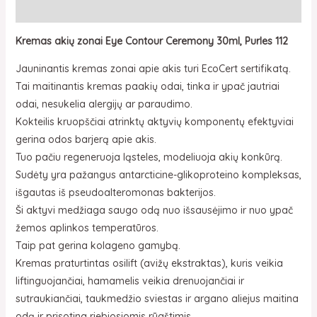
Aprašymas
Kremas akių zonai Eye Contour Ceremony 30ml, Purles 112
Jauninantis kremas zonai apie akis turi EcoCert sertifikatą.
Tai maitinantis kremas paakių odai, tinka ir ypač jautriai
odai, nesukelia alergijų ar paraudimo.
Kokteilis kruopščiai atrinktų aktyvių komponentų efektyviai
gerina odos barjerą apie akis.
Tuo pačiu regeneruoja ląsteles, modeliuoja akių konkūrą.
Sudėty yra pažangus antarcticine-glikoproteino kompleksas,
išgautas iš pseudoalteromonas bakterijos.
Ši aktyvi medžiaga saugo odą nuo išsausėjimo ir nuo ypač
žemos aplinkos temperatūros.
Taip pat gerina kolageno gamybą.
Kremas praturtintas osilift (avižų ekstraktas), kuris veikia
liftinguojančiai, hamamelis veikia drenuojančiai ir
sutraukiančiai, taukmedžio sviestas ir argano aliejus maitina
odą ir prisotina riebiosiomis rūgštimis.