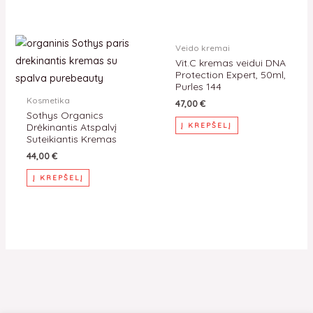
Veido kremai
Vit.C kremas veidui DNA
Protection Expert, 50ml,
Purles 144
Kosmetika
47,00
€
Sothys Organics
Drėkinantis Atspalvį
Į KREPŠELĮ
Suteikiantis Kremas
44,00
€
Į KREPŠELĮ