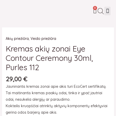
Pereiti
CART
Me
0
prie
turinio
produkto
Akių priežiūra
,
Veido priežiūra
kiekis:
Kremas
Kremas akių zonai Eye
akių
Contour Ceremony 30ml,
zonai
Eye
Purles 112
Contour
29,00
€
Ceremony
30ml,
Jauninantis kremas zonai apie akis turi EcoCert sertifikatą.
Purles
Tai maitinantis kremas paakių odai, tinka ir ypač jautriai
112
odai, nesukelia alergijų ar paraudimo.
Kokteilis kruopščiai atrinktų aktyvių komponentų efektyviai
gerina odos barjerą apie akis.